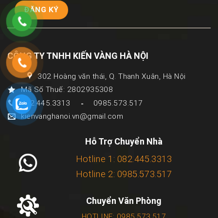
CÔNG TY TNHH KIẾN VÀNG HÀ NỘI
302 Hoàng văn thái, Q. Thanh Xuân, Hà Nội
Mã Số Thuế: 2802935308
082.445.3313
0985.573.517
-
kienvanghanoi.vn@gmail.com
Hỗ Trợ Chuyển Nhà
Hotline 1: 082.445.3313
Hotline 2: 0985.573.517
Chuyển Văn Phòng
HOTLINE: 0985.573.517