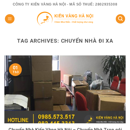
Skip
CÔNG TY KIẾN VÀNG HÀ NỘI - MÃ SỐ THUẾ: 2802935308
to
content
TAG ARCHIVES:
CHUYỂN NHÀ ĐI XA
01
Th3
Chuyển Nhà Kiến Vàng Hà Nội – Chuyển Nhà Trọn gói