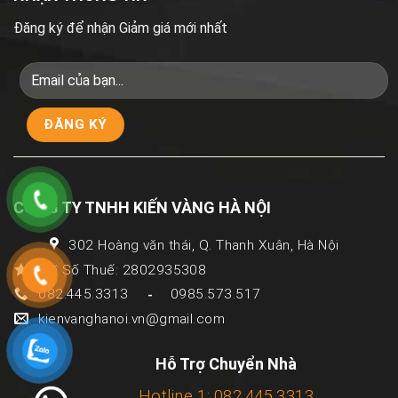
Đăng ký để nhận Giảm giá mới nhất
CÔNG TY TNHH KIẾN VÀNG HÀ NỘI
302 Hoàng văn thái, Q. Thanh Xuân, Hà Nội
Mã Số Thuế: 2802935308
082.445.3313
0985.573.517
-
kienvanghanoi.vn@gmail.com
Hỗ Trợ Chuyển Nhà
Hotline 1: 082.445.3313