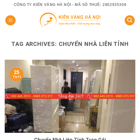
Skip
CÔNG TY KIẾN VÀNG HÀ NỘI - MÃ SỐ THUẾ: 2802935308
to
content
TAG ARCHIVES:
CHUYỂN NHÀ LIÊN TỈNH
25
Th11
Chuyển Nhà Liên Tỉnh Trọn Gói