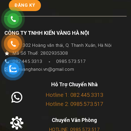
CÔNG TY TNHH KIẾN VÀNG HÀ NỘI
302 Hoàng văn thái, Q. Thanh Xuân, Hà Nội
Mã Số Thuế: 2802935308
082.445.3313
0985.573.517
-
kienvanghanoi.vn@gmail.com
Hỗ Trợ Chuyển Nhà
Hotline 1: 082.445.3313
Hotline 2: 0985.573.517
Chuyển Văn Phòng
HOTLINE: 0985.573.517