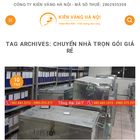
Skip
CÔNG TY KIẾN VÀNG HÀ NỘI - MÃ SỐ THUẾ: 2802935308
to
content
TAG ARCHIVES:
CHUYỂN NHÀ TRỌN GÓI GIÁ
RẺ
10
Th3