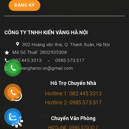
CÔNG TY TNHH KIẾN VÀNG HÀ NỘI
302 Hoàng văn thái, Q. Thanh Xuân, Hà Nội
Mã Số Thuế: 2802935308
082.445.3313
0985.573.517
-
kienvanghanoi.vn@gmail.com
Hỗ Trợ Chuyển Nhà
Hotline 1: 082.445.3313
Hotline 2: 0985.573.517
Chuyển Văn Phòng
HOTLINE: 0985.573.517