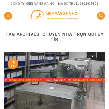
Skip
CÔNG TY KIẾN VÀNG HÀ NỘI - MÃ SỐ THUẾ: 2802935308
to
content
TAG ARCHIVES:
CHUYỂN NHÀ TRỌN GÓI UY
TÍN
10
Th3