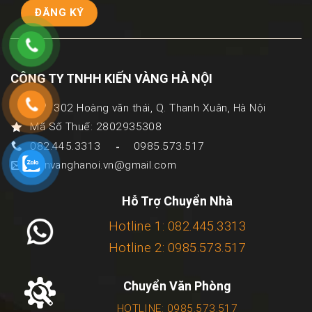
CÔNG TY TNHH KIẾN VÀNG HÀ NỘI
302 Hoàng văn thái, Q. Thanh Xuân, Hà Nội
Mã Số Thuế: 2802935308
082.445.3313
0985.573.517
-
kienvanghanoi.vn@gmail.com
Hỗ Trợ Chuyển Nhà
Hotline 1: 082.445.3313
Hotline 2: 0985.573.517
Chuyển Văn Phòng
HOTLINE: 0985.573.517