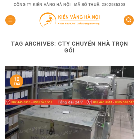
Skip
CÔNG TY KIẾN VÀNG HÀ NỘI - MÃ SỐ THUẾ: 2802935308
to
content
TAG ARCHIVES:
CTY CHUYỂN NHÀ TRỌN
GÓI
10
Th3