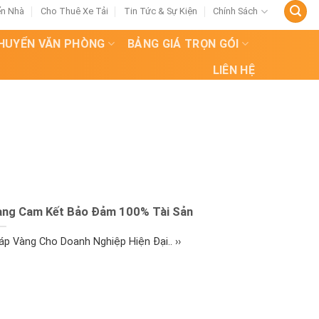
ển Nhà
Cho Thuê Xe Tải
Tin Tức & Sự Kiện
Chính Sách
HUYỂN VĂN PHÒNG
BẢNG GIÁ TRỌN GÓI
LIÊN HỆ
Vàng Cam Kết Bảo Đảm 100% Tài Sản
áp Vàng Cho Doanh Nghiệp Hiện Đại.. ››