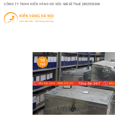
Skip
CÔNG TY TNHH KIẾN VÀNG HÀ NỘI
- Mã Số Thuế: 2802935308
to
content
10
Th3