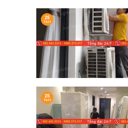
25
Th11
25
Th11