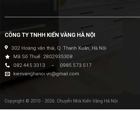
CÔNG TY TNHH KIẾN VÀNG HÀ NỘI
302 Hoàng văn thái, Q. Thanh Xuân, Hà Nội
Mã Số Thuế: 2802935308
082.445.3313
0985.573.517
-
kienvanghanoi.vn@gmail.com
Copyright © 2010 - 2026.
Chuyển Nhà Kiến Vàng Hà Nội