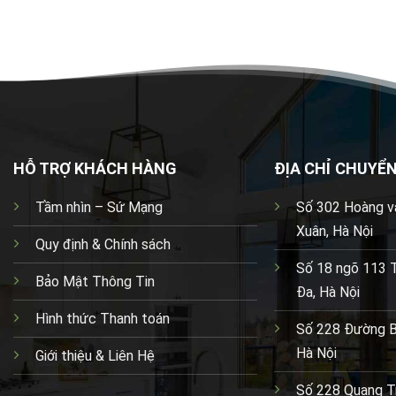
HỖ TRỢ KHÁCH HÀNG
ĐỊA CHỈ CHUYỂ
Tầm nhìn – Sứ Mạng
Số 302 Hoàng vă
Xuân, Hà Nội
Quy định & Chính sách
Số 18 ngõ 113 
Bảo Mật Thông Tin
Đa, Hà Nội
Hình thức Thanh toán
Số 228 Đường Bư
Hà Nội
Giới thiệu & Liên Hệ
Số 228 Quang T