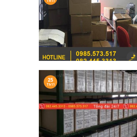
Th11
25
Th11