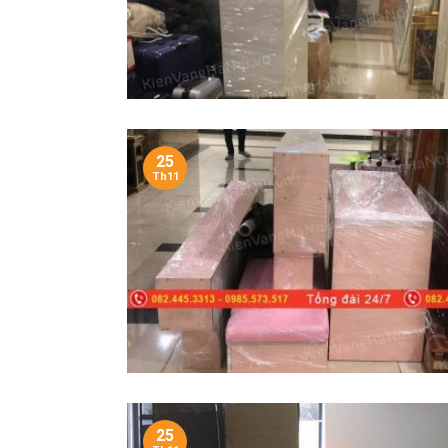
25
Th11
25