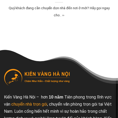
Quý khách đang cần chuyển dọn nhà đến nơi ở mới? Hãy gọi ngay
cho.. ››
Kiến Vàng Hà Nội – hơn
Tiên phong trong lĩnh vực
10 năm
vận
chuyển nhà trọn gói
, chuyển văn phòng trọn gói tại Việt
Nam. Luôn cống hiến hết mình vì sự hoàn hảo trong chất