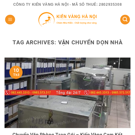
Skip
CÔNG TY KIẾN VÀNG HÀ NỘI - MÃ SỐ THUẾ: 2802935308
to
content
TAG ARCHIVES:
VẬN CHUYỂN DỌN NHÀ
10
Th3
Chuyển Văn Phòng Trọn Gói – Kiến Vàng Cam Kết