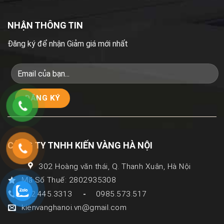
NHẬN THÔNG TIN
Đăng ký để nhận Giảm giá mới nhất
CÔNG TY TNHH KIẾN VÀNG HÀ NỘI
302 Hoàng văn thái, Q. Thanh Xuân, Hà Nội
Mã Số Thuế: 2802935308
082.445.3313
0985.573.517
-
kienvanghanoi.vn@gmail.com