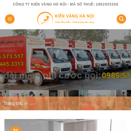
Skip
CÔNG TY KIẾN VÀNG HÀ NỘI - MÃ SỐ THUẾ: 2802935308
to
content
Trang chủ ››
31