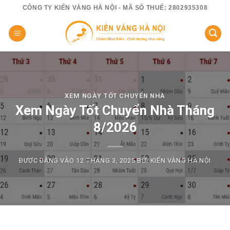
Skip
CÔNG TY KIẾN VÀNG HÀ NỘI - MÃ SỐ THUẾ: 2802935308
to
content
XEM NGÀY TỐT CHUYỂN NHÀ
Xem Ngày Tốt Chuyển Nhà Tháng
8/2026
ĐƯỢC ĐĂNG VÀO
12 THÁNG 3, 2025
BỞI
KIẾN VÀNG HÀ NỘI