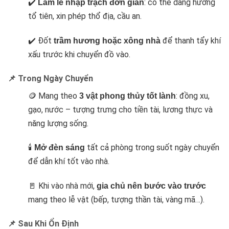
✔️
: có thể dâng hương
Làm lễ nhập trạch đơn giản
tổ tiên, xin phép thổ địa, cầu an.
✔️ Đốt
để thanh tẩy khí
trầm hương hoặc xông nhà
xấu trước khi chuyển đồ vào.
📌 Trong Ngày Chuyển
🪙 Mang theo
: đồng xu,
3 vật phong thủy tốt lành
gạo, nước – tượng trưng cho tiền tài, lương thực và
năng lượng sống.
🕯️
tất cả phòng trong suốt ngày chuyển
Mở đèn sáng
để dẫn khí tốt vào nhà.
🚪 Khi vào nhà mới,
gia chủ nên bước vào trước
mang theo lễ vật (bếp, tượng thần tài, vàng mã…).
📌 Sau Khi Ổn Định