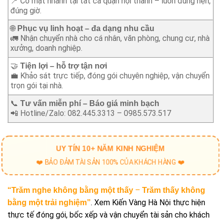
📍 Có mặt nhanh tại tất cả quận nội thành – luôn đúng hẹn,
đúng giờ.
🌐
Phục vụ linh hoạt – đa dạng nhu cầu
🚛 Nhận chuyển nhà cho cá nhân, văn phòng, chung cư, nhà
xưởng, doanh nghiệp.
🤝
Tiện lợi – hỗ trợ tận nơi
💼 Khảo sát trực tiếp, đóng gói chuyên nghiệp, vận chuyển
trọn gói tại nhà.
📞
Tư vấn miễn phí – Báo giá minh bạch
📲 Hotline/Zalo: 082.445.3313 – 0985.573.517
UY TÍN 10+ NĂM KINH NGHIỆM
❤️ BẢO ĐẢM TÀI SẢN 100% CỦA KHÁCH HÀNG ❤️
–
“Trăm nghe không bằng một thấy
Trăm thấy không
. Xem Kiến Vàng Hà Nội thực hiện
bằng một trải nghiệm”
thực tế đóng gói, bốc xếp và vận chuyển tài sản cho khách