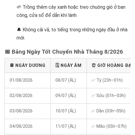
🌱 Trồng thêm cây xanh hoặc treo chuông gió ở ban
công, cửa sổ để dẫn khí lành.
🔔 Không cãi vã, to tiếng trong những ngày đầu ở nhà
mới.
📅 Bảng Ngày Tốt Chuyển Nhà Tháng 8/2026
📆 NGÀY DƯƠNG
🗓️ NGÀY ÂM
⏰ GIỜ HOÀNG ĐẠ
01/08/2026
08/07 (ÂL)
✅ Tý (23h–01h)
02/08/2026
09/07 (ÂL)
✅ Sửu (01h–03h)
03/08/2026
10/07 (ÂL)
✅ Dần (03h–05h)
04/08/2026
11/07 (ÂL)
✅ Mão (05h–07h)