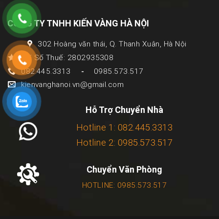
CÔNG TY TNHH KIẾN VÀNG HÀ NỘI
302 Hoàng văn thái, Q. Thanh Xuân, Hà Nội
Mã Số Thuế: 2802935308
082.445.3313
0985.573.517
-
kienvanghanoi.vn@gmail.com
Hỗ Trợ Chuyển Nhà
Hotline 1: 082.445.3313
Hotline 2: 0985.573.517
Chuyển Văn Phòng
HOTLINE: 0985.573.517