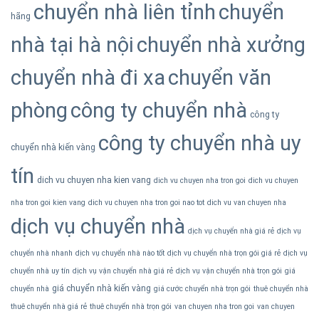
chuyển nhà liên tỉnh
chuyển
hãng
nhà tại hà nội
chuyển nhà xưởng
chuyển nhà đi xa
chuyển văn
phòng
công ty chuyển nhà
công ty
công ty chuyển nhà uy
chuyển nhà kiến vàng
tín
dich vu chuyen nha kien vang
dich vu chuyen nha tron goi
dich vu chuyen
nha tron goi kien vang
dich vu chuyen nha tron goi nao tot
dich vu van chuyen nha
dịch vụ chuyển nhà
dịch vụ chuyển nhà giá rẻ
dịch vụ
chuyển nhà nhanh
dịch vụ chuyển nhà nào tốt
dịch vụ chuyển nhà trọn gói giá rẻ
dịch vụ
chuyển nhà uy tín
dịch vụ vận chuyển nhà giá rẻ
dịch vụ vận chuyển nhà trọn gói
giá
giá chuyển nhà kiến vàng
chuyển nhà
giá cước chuyển nhà trọn gói
thuê chuyển nhà
thuê chuyển nhà giá rẻ
thuê chuyển nhà trọn gói
van chuyen nha tron goi
van chuyen