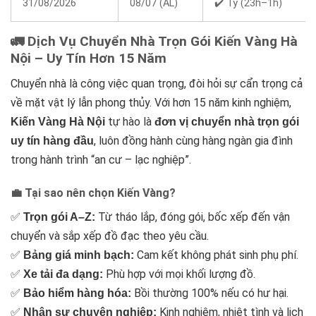
31/08/2026
08/07 (ÂL)
✔️ Tý (23h–1h)
🚛 Dịch Vụ Chuyển Nhà Trọn Gói Kiến Vàng Hà
Nội – Uy Tín Hơn 15 Năm
Chuyển nhà là công việc quan trọng, đòi hỏi sự cẩn trọng cả
về mặt vật lý lẫn phong thủy. Với hơn 15 năm kinh nghiệm,
tự hào là
Kiến Vàng Hà Nội
đơn vị chuyển nhà trọn gói
, luôn đồng hành cùng hàng ngàn gia đình
uy tín hàng đầu
trong hành trình “an cư – lạc nghiệp”.
💼 Tại sao nên chọn Kiến Vàng?
✅
Từ tháo lắp, đóng gói, bốc xếp đến vận
Trọn gói A–Z:
chuyển và sắp xếp đồ đạc theo yêu cầu.
✅
Cam kết không phát sinh phụ phí.
Bảng giá minh bạch:
✅
Phù hợp với mọi khối lượng đồ.
Xe tải đa dạng:
✅
Bồi thường 100% nếu có hư hại.
Bảo hiểm hàng hóa:
✅
Kinh nghiệm, nhiệt tình và lịch
Nhân sự chuyên nghiệp: