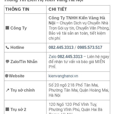
THÔNG TIN
CHI TIẾT
Công Ty TNHH Kiến Vàng Hà
– Chuyên Dịch vụ Chuyển Nhà
Nội
Trọn Gói uy tín, Chuyển Văn Phòng,
🏢 Công Ty
Bảo vệ tài sản an toàn, tiết kiệm
chi phí.
/
📞 Hotline
082.445.3313
0985.573.517
Zalo
– Liên hệ ngay
082.445.3313
để nhận tư vấn và báo giá MIỄN
💬 Zalo/Tin Nhắn
PHÍ.
kienvanghanoi.vn
🌐 Website
Số 20 ngõ 218 Phố Tân Mai,
Phường Tân Mai, Quận Hoàng Mai,
📍 Trụ sở chính
Hà Nội
120 Ngõ 120 Phố Vĩnh Tuy,
Phường Vĩnh Phú, Quận Hai Bà
🏢 Trụ sở 2