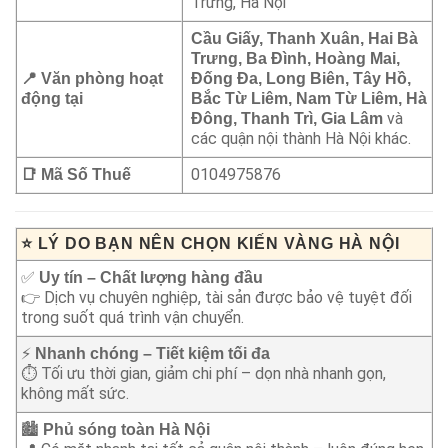
Trưng, Hà Nội
Cầu Giấy, Thanh Xuân, Hai Bà
Trưng, Ba Đình, Hoàng Mai,
📍 Văn phòng hoạt
Đống Đa, Long Biên, Tây Hồ,
động tại
Bắc Từ Liêm, Nam Từ Liêm, Hà
và
Đông, Thanh Trì, Gia Lâm
các quận nội thành Hà Nội khác.
0104975876
📑 Mã Số Thuế
⭐
LÝ DO BẠN NÊN CHỌN KIẾN VÀNG HÀ NỘI
✅
Uy tín – Chất lượng hàng đầu
👉 Dịch vụ chuyên nghiệp, tài sản được bảo vệ tuyệt đối
trong suốt quá trình vận chuyển.
⚡
Nhanh chóng – Tiết kiệm tối đa
⏱️ Tối ưu thời gian, giảm chi phí – dọn nhà nhanh gọn,
không mất sức.
🏙️
Phủ sóng toàn Hà Nội